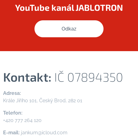
YouTube kanál JABLOTRON
Odkaz
Kontakt:
IČ 07894350
Adresa:
Krále Jiřího 101, Český Brod, 282 01
Telefon:
+420 777 264 120
E-mail:
jankum@icloud.com